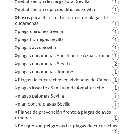
nebulización descarga total Sevilla
1
nebulización espacios difíciles Sevilla
1
Pasos para el correcto control de plagas de
cucarachas
1
plaga chinches Sevilla
1
plaga hormigas Sevilla
1
plagas aves Sevilla
1
plagas cucarachas San Juan de Aznalfarache
1
plagas cucarachas Sevilla
2
plagas cucarachas Tomares
1
Plagas de cucarachas en viviendas de Camas
1
plagas insectos San Juan de Aznalfarache
1
plagas palomas Sevilla
1
plan contra plagas Sevilla
1
Planes de prevención frente a plagas de aves
urbanas
1
Por qué son peligrosas las plagas de cucarachas
1