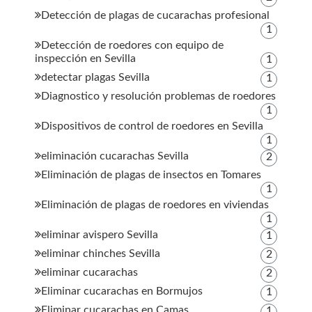
Detección de plagas de cucarachas profesional
1
Detección de roedores con equipo de
inspección en Sevilla
1
detectar plagas Sevilla
1
Diagnostico y resolución problemas de roedores
1
Dispositivos de control de roedores en Sevilla
1
eliminación cucarachas Sevilla
2
Eliminación de plagas de insectos en Tomares
1
Eliminación de plagas de roedores en viviendas
1
eliminar avispero Sevilla
1
eliminar chinches Sevilla
2
eliminar cucarachas
2
Eliminar cucarachas en Bormujos
1
Eliminar cucarachas en Camas
1