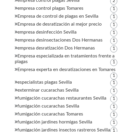
empresa control plagas Sevilla
2
empresa control plagas Tomares
1
Empresa de control de plagas en Sevilla
1
Empresa de desratización al mejor precio
1
empresa desinfección Sevilla
1
empresa desinsectaciones Dos Hermanas
1
empresa desratización Dos Hermanas
1
Empresa especializada en tratamientos frente a
plagas
1
Empresa experta en desratizaciones en Tomares
1
especialistas plagas Sevilla
1
exterminar cucarachas Sevilla
1
fumigación cucarachas restaurantes Sevilla
1
fumigación cucarachas Sevilla
1
fumigación cucarachas Tomares
1
fumigación jardines hormigas Sevilla
1
fumigación jardines insectos rastreros Sevilla
1