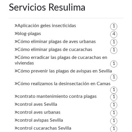
Servicios Resulima
Aplicación geles insecticidas
1
blog-plagas
4
Cómo eliminar plagas de aves urbanas
1
Cómo eliminar plagas de cucarachas
1
Cómo erradicar las plagas de cucarachas en
viviendas
1
Cómo prevenir las plagas de avispas en Sevilla
1
Cómo realizamos la desinsectación en Camas
1
contrato mantenimiento contra plagas
1
control aves Sevilla
1
control aves urbanas
1
control avispas Sevilla
1
control cucarachas Sevilla
1