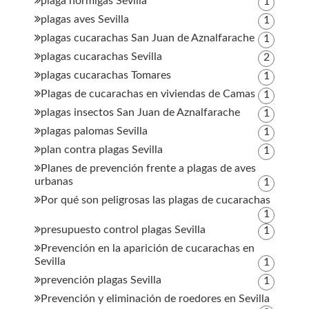
plaga hormigas Sevilla
1
plagas aves Sevilla
1
plagas cucarachas San Juan de Aznalfarache
1
plagas cucarachas Sevilla
2
plagas cucarachas Tomares
1
Plagas de cucarachas en viviendas de Camas
1
plagas insectos San Juan de Aznalfarache
1
plagas palomas Sevilla
1
plan contra plagas Sevilla
1
Planes de prevención frente a plagas de aves
urbanas
1
Por qué son peligrosas las plagas de cucarachas
1
presupuesto control plagas Sevilla
1
Prevención en la aparición de cucarachas en
Sevilla
1
prevención plagas Sevilla
1
Prevención y eliminación de roedores en Sevilla