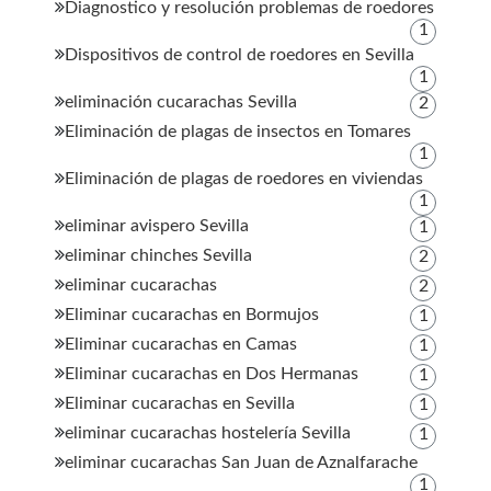
Diagnostico y resolución problemas de roedores
1
Dispositivos de control de roedores en Sevilla
1
eliminación cucarachas Sevilla
2
Eliminación de plagas de insectos en Tomares
1
Eliminación de plagas de roedores en viviendas
1
eliminar avispero Sevilla
1
eliminar chinches Sevilla
2
eliminar cucarachas
2
Eliminar cucarachas en Bormujos
1
Eliminar cucarachas en Camas
1
Eliminar cucarachas en Dos Hermanas
1
Eliminar cucarachas en Sevilla
1
eliminar cucarachas hostelería Sevilla
1
eliminar cucarachas San Juan de Aznalfarache
1