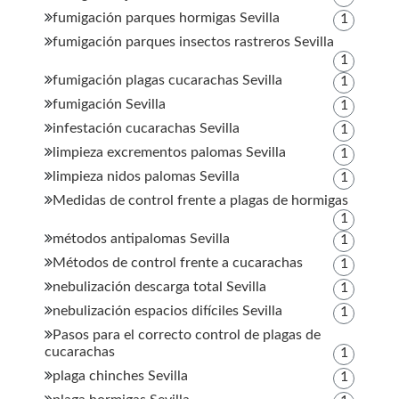
fumigación parques hormigas Sevilla
1
fumigación parques insectos rastreros Sevilla
1
fumigación plagas cucarachas Sevilla
1
fumigación Sevilla
1
infestación cucarachas Sevilla
1
limpieza excrementos palomas Sevilla
1
limpieza nidos palomas Sevilla
1
Medidas de control frente a plagas de hormigas
1
métodos antipalomas Sevilla
1
Métodos de control frente a cucarachas
1
nebulización descarga total Sevilla
1
nebulización espacios difíciles Sevilla
1
Pasos para el correcto control de plagas de
cucarachas
1
plaga chinches Sevilla
1